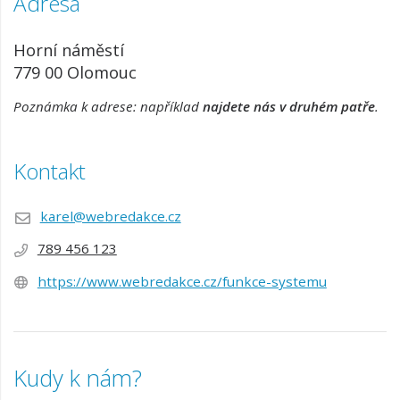
Adresa
Horní náměstí
779 00 Olomouc
Poznámka k adrese: například
najdete nás v druhém patře
.
Kontakt
karel@webredakce.cz
789 456 123
https://www.webredakce.cz/funkce-systemu
Kudy k nám?