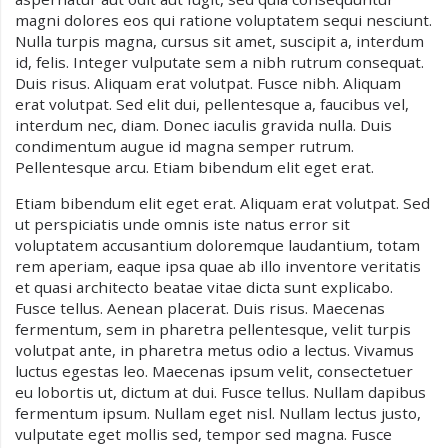
magni dolores eos qui ratione voluptatem sequi nesciunt.
Nulla turpis magna, cursus sit amet, suscipit a, interdum
id, felis. Integer vulputate sem a nibh rutrum consequat.
Duis risus. Aliquam erat volutpat. Fusce nibh. Aliquam
erat volutpat. Sed elit dui, pellentesque a, faucibus vel,
interdum nec, diam. Donec iaculis gravida nulla. Duis
condimentum augue id magna semper rutrum.
Pellentesque arcu. Etiam bibendum elit eget erat.
Etiam bibendum elit eget erat. Aliquam erat volutpat. Sed
ut perspiciatis unde omnis iste natus error sit
voluptatem accusantium doloremque laudantium, totam
rem aperiam, eaque ipsa quae ab illo inventore veritatis
et quasi architecto beatae vitae dicta sunt explicabo.
Fusce tellus. Aenean placerat. Duis risus. Maecenas
fermentum, sem in pharetra pellentesque, velit turpis
volutpat ante, in pharetra metus odio a lectus. Vivamus
luctus egestas leo. Maecenas ipsum velit, consectetuer
eu lobortis ut, dictum at dui. Fusce tellus. Nullam dapibus
fermentum ipsum. Nullam eget nisl. Nullam lectus justo,
vulputate eget mollis sed, tempor sed magna. Fusce