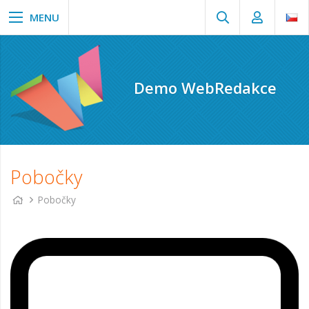
Demo WebRedakce
Pobočky
Pobočky