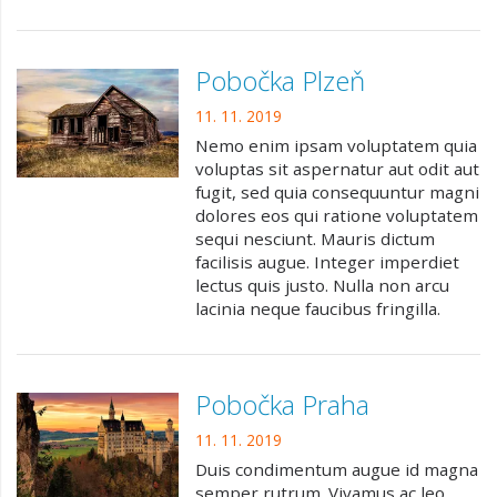
Pobočka Plzeň
11. 11. 2019
Nemo enim ipsam voluptatem quia
voluptas sit aspernatur aut odit aut
fugit, sed quia consequuntur magni
dolores eos qui ratione voluptatem
sequi nesciunt. Mauris dictum
facilisis augue. Integer imperdiet
lectus quis justo. Nulla non arcu
lacinia neque faucibus fringilla.
Pobočka Praha
11. 11. 2019
Duis condimentum augue id magna
semper rutrum. Vivamus ac leo