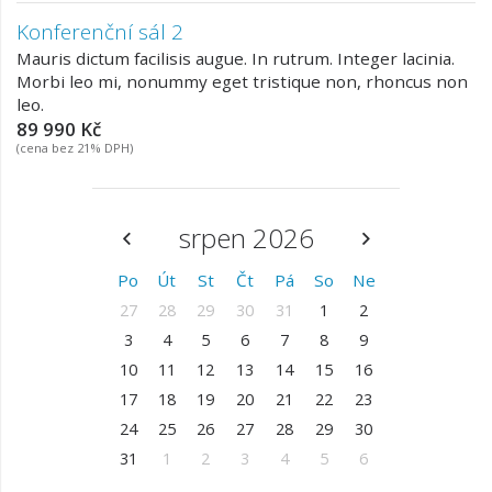
Konferenční sál 2
Mauris dictum facilisis augue. In rutrum. Integer lacinia.
Morbi leo mi, nonummy eget tristique non, rhoncus non
leo.
89 990 Kč
(cena bez 21% DPH)
srpen 2026
Po
Út
St
Čt
Pá
So
Ne
27
28
29
30
31
1
2
3
4
5
6
7
8
9
10
11
12
13
14
15
16
17
18
19
20
21
22
23
24
25
26
27
28
29
30
31
1
2
3
4
5
6