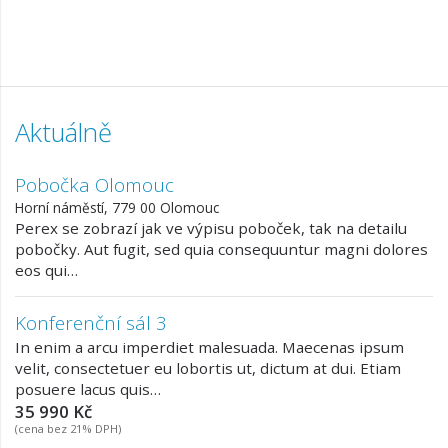
Aktuálně
Pobočka Olomouc
Horní náměstí, 779 00 Olomouc
Perex se zobrazí jak ve výpisu poboček, tak na detailu
pobočky. Aut fugit, sed quia consequuntur magni dolores
eos qui…
Konferenční sál 3
In enim a arcu imperdiet malesuada. Maecenas ipsum
velit, consectetuer eu lobortis ut, dictum at dui. Etiam
posuere lacus quis…
35 990 Kč
(cena bez 21% DPH)