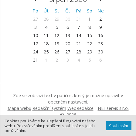
Po
Út
St
Čt
Pá
So
Ne
27
28
29
30
31
1
2
3
4
5
6
7
8
9
10
11
12
13
14
15
16
17
18
19
20
21
22
23
24
25
26
27
28
29
30
31
1
2
3
4
5
6
Zde se zobrazí text v patičce, který je možné upravit v
obecném nastavení.
Mapa webu
Redakční systém
WebRedakce
-
NETservis s.r.o.
© 2026
Cookies používáme ke zlepšení fungování našeho
webu. Pokračováním prohlížení souhlasíte s jejich
Souhlasím
používáním.