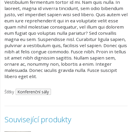
Vestibulum fermentum tortor id mi. Nam quis nulla. In
laoreet, magna id viverra tincidunt, sem odio bibendum
justo, vel imperdiet sapien wisi sed libero. Quis autem vel
eum iure reprehenderit qui in ea voluptate velit esse
quam nihil molestiae consequatur, vel illum qui dolorem
eum fugiat quo voluptas nulla pariatur? Sed convallis
magna eu sem. Suspendisse nisl. Curabitur ligula sapien,
pulvinar a vestibulum quis, facilisis vel sapien. Donec quis
nibh at felis congue commodo. Fusce nibh. Proin in tellus
sit amet nibh dignissim sagittis. Nullam sapien sem,
ornare ac, nonummy non, lobortis a enim. Integer
malesuada. Donec iaculis gravida nulla. Fusce suscipit
libero eget elit.
Štítky
Konferenční sály
Související produkty