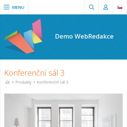
Demo WebRedakce
Konferenční sál 3
Produkty
Konferenční sál 3