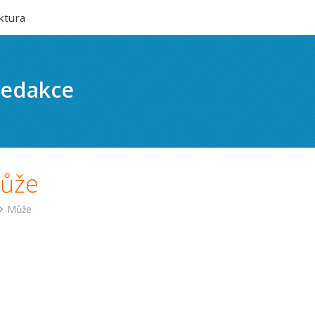
ktura
edakce
ůže
Může