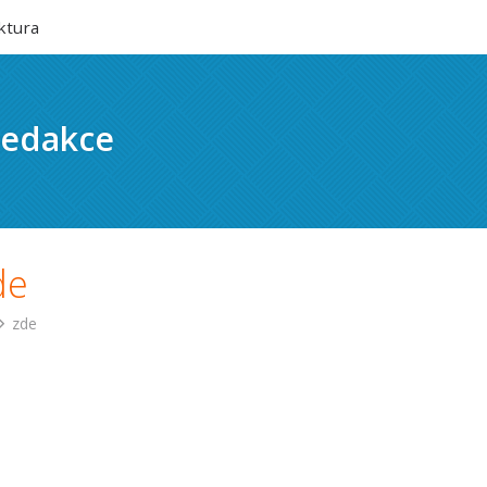
ktura
edakce
de
zde