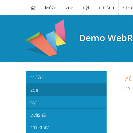
Může
zde
být
odlišná
stru
Demo WebR
z
Může
zde
být
odlišná
struktura