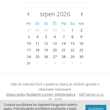
srpen 2026
Po
Út
St
Čt
Pá
So
Ne
27
28
29
30
31
1
2
3
4
5
6
7
8
9
10
11
12
13
14
15
16
17
18
19
20
21
22
23
24
25
26
27
28
29
30
31
1
2
3
4
5
6
Zde se zobrazí text v patičce, který je možné upravit v
obecném nastavení.
Mapa webu
Redakční systém
WebRedakce
-
NETservis s.r.o.
© 2026
Cookies používáme ke zlepšení fungování našeho
webu. Pokračováním prohlížení souhlasíte s jejich
Souhlasím