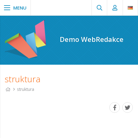
Demo WebRedakce
struktura
struktura